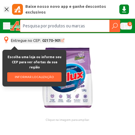
Baixe nosso novo app e ganhe descontos
exclusivos
0
Entregue no CEP:
02170-901
Escolha uma loja ou informe seu
CEP para ver ofertas da sua
região
INFORMAR LOCALIZAÇÃO
Clique na imagem para ampliar.