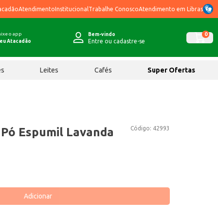
acadão
Atendimento
Institucional
Trabalhe Conosco
Atendimento em Libras
ixe o app
0
Bem-vindo
Entre ou cadastre-se
eu Atacadão
ês
Leites
Cafés
Super Ofertas
Código:
42993
 Pó Espumil Lavanda
Adicionar