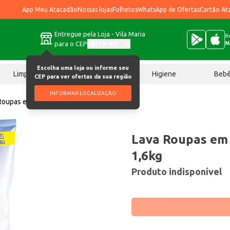
App Meu Atacadão
Nossas lojas
Folhetos
WhatsApp de Ofertas
Cartão At
Entregue pela Loja - Vila Maria
Ba
para o CEP
02170-901
M
Escolha uma loja ou informe seu
Limpeza
Chocolates
Higiene
Beb
CEP para ver ofertas da sua região
INFORMAR LOCALIZAÇÃO
Roupas em Pó Espumil Lavanda 1,6kg
Lava Roupas em
1,6kg
Produto indisponível