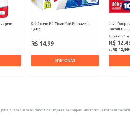
Lavagem
Sabão em Pó Tixan Ypê Primavera
Lava Roupa
1,6Kg
Perfeita 800
A partir de 4 un
R$ 12,4
R$ 14,99
R$ 12,99
ou
/
ADICIONAR
ara quem busca eficiência na limpeza de roupas. Sua fórmula foi desenvolvid