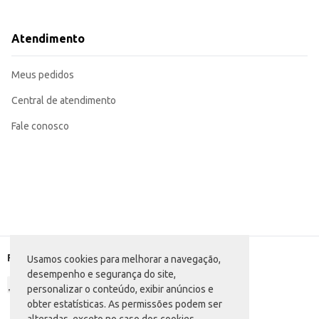
Limpeza de roupas de cama, mesa e banho.
Dicas de Uso:
Siga as instruções de uso na embalagem do produto.
Atendimento
Verifique as instruções de lavagem das roupas antes de usar o produto.
Para melhores resultados, utilize a quantidade recomendada para cada tipo 
Com o Lava Roupas em Pó Espumil Lavanda, suas roupas ficam limpas, perfu
Meus pedidos
Central de atendimento
Fale conosco
Formas de pagamento
Usamos cookies para melhorar a navegação,
desempenho e segurança do site,
personalizar o conteúdo, exibir anúncios e
obter estatísticas. As permissões podem ser