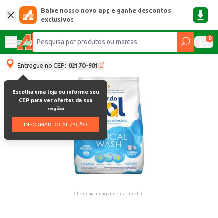
Baixe nosso novo app e ganhe descontos
exclusivos
0
Entregue no CEP:
02170-901
Escolha uma loja ou informe seu
CEP para ver ofertas da sua
região
INFORMAR LOCALIZAÇÃO
Clique na imagem para ampliar.