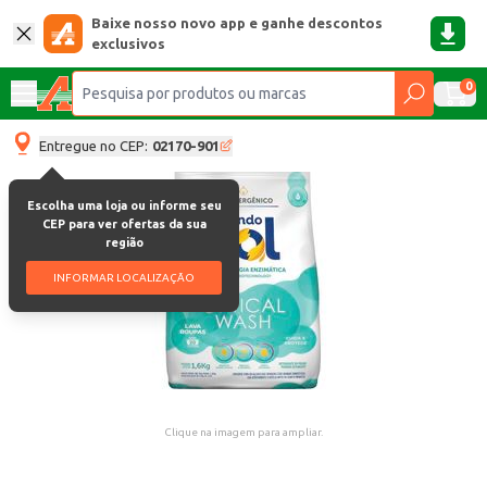
Baixe nosso novo app e ganhe descontos
exclusivos
0
Entregue no CEP:
02170-901
Escolha uma loja ou informe seu
CEP para ver ofertas da sua
região
INFORMAR LOCALIZAÇÃO
Clique na imagem para ampliar.