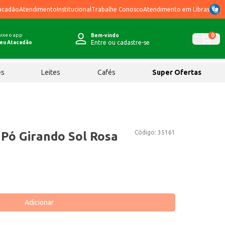
acadão
Atendimento
Institucional
Trabalhe Conosco
Atendimento em Libras
ixe o app
0
Bem-vindo
Entre ou cadastre-se
eu Atacadão
ês
Leites
Cafés
Super Ofertas
Código:
35161
Pó Girando Sol Rosa
Adicionar