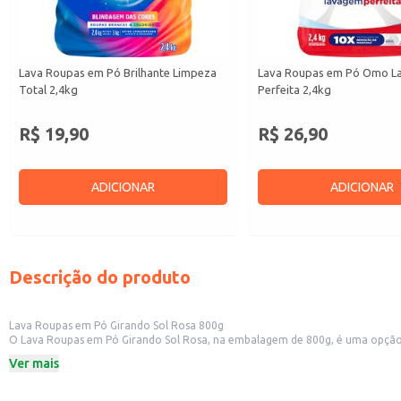
Lava Roupas em Pó Brilhante Limpeza
Lava Roupas em Pó Omo 
Total 2,4kg
Perfeita 2,4kg
R$ 19,90
R$ 26,90
ADICIONAR
ADICIONAR
Descrição do produto
Lava Roupas em Pó Girando Sol Rosa 800g
O Lava Roupas em Pó Girando Sol Rosa, na embalagem de 800g, é uma opção pa
manchas, deixando as roupas limpas e com um perfume agradável.
Ver mais
Dicas de Uso:
Siga as instruções de uso na embalagem do produto para obter os melhores r
Verifique as recomendações de lavagem das roupas antes de usar o produto.