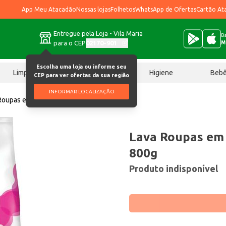
App Meu Atacadão
Nossas lojas
Folhetos
WhatsApp de Ofertas
Cartão At
Entregue pela Loja - Vila Maria
Ba
para o CEP
02170-901
M
Escolha uma loja ou informe seu
Limpeza
Chocolates
Higiene
Beb
CEP para ver ofertas da sua região
INFORMAR LOCALIZAÇÃO
Roupas em Pó Girando Sol Rosa 800g
Lava Roupas em 
800g
Produto indisponível