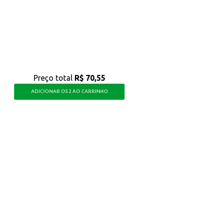
oduto eficaz na limpeza das roupas, com um bom custo-benefício para o uso 
Preço total
R$ 70,55
ADICIONAR OS 2 AO CARRINHO