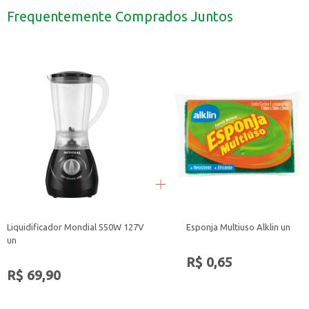
Adequado para uso em máquinas de lavar e também para lavagem manual.
Frequentemente Comprados Juntos
O Lava Roupas em Pó Girando Sol Rosa é uma escolha para quem busca um pr
Liquidificador Mondial 550W 127V
Esponja Multiuso Alklin un
un
R$ 0,65
R$ 69,90