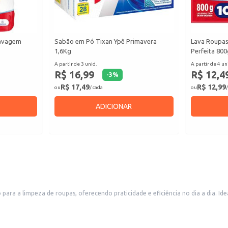
Lavagem
Sabão em Pó Tixan Ypê Primavera
Lava Roupa
1,6Kg
Perfeita 800
A partir de 3 unid.
A partir de 4 un
R$ 16,99
R$ 12,4
-
3
%
R$ 17,49
R$ 12,99
ou
/ cada
ou
/
ADICIONAR
ra a limpeza de roupas, oferecendo praticidade e eficiência no dia a dia. Ide
esultados.