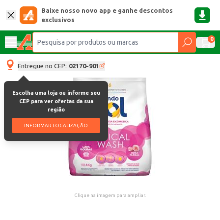
Baixe nosso novo app e ganhe descontos
exclusivos
0
Entregue no CEP:
02170-901
Escolha uma loja ou informe seu
CEP para ver ofertas da sua
região
INFORMAR LOCALIZAÇÃO
Clique na imagem para ampliar.