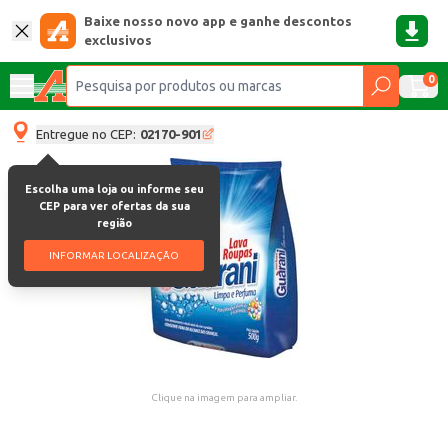
Baixe nosso novo app e ganhe descontos
exclusivos
0
Entregue no CEP:
02170-901
Escolha uma loja ou informe seu
CEP para ver ofertas da sua
região
INFORMAR LOCALIZAÇÃO
Clique na imagem para ampliar.