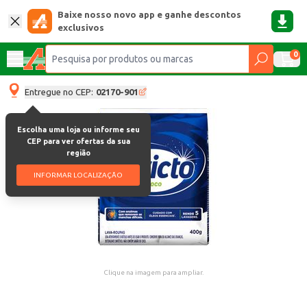
Baixe nosso novo app e ganhe descontos
exclusivos
0
Entregue no CEP:
02170-901
Escolha uma loja ou informe seu
CEP para ver ofertas da sua
região
INFORMAR LOCALIZAÇÃO
Clique na imagem para ampliar.