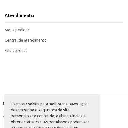
Dicas de Uso:
Para melhor resultado, utilize a quantidade recomendada na embalagem do 
Dissolva o detergente completamente em água antes de adicionar as roupas.
Atendimento
Para manchas difíceis, pré-trate a roupa antes da lavagem.
Adequado para lavagem manual e em máquinas de lavar.
O Detergente em Pó Invicto Lavanda Caixeta oferece um excelente custo-bene
Meus pedidos
Central de atendimento
Fale conosco
Formas de pagamento
Usamos cookies para melhorar a navegação,
desempenho e segurança do site,
personalizar o conteúdo, exibir anúncios e
obter estatísticas. As permissões podem ser