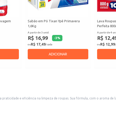
Lavagem
Sabão em Pó Tixan Ypê Primavera
Lava Roupa
1,6Kg
Perfeita 800
A partir de 3 unid.
A partir de 4 un
R$ 16,99
R$ 12,4
-
3
%
R$ 17,49
R$ 12,99
ou
/ cada
ou
/
ADICIONAR
 praticidade e eficiência na limpeza de roupas. Sua fórmula, com o aroma de
em serviços de lavanderia.