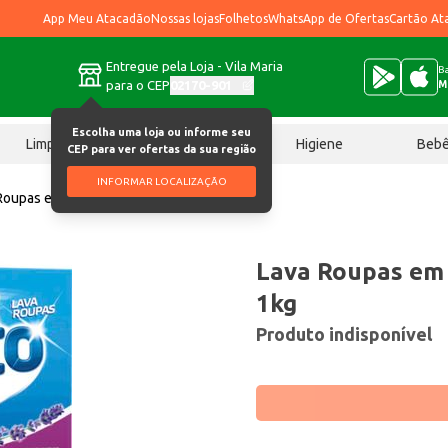
App Meu Atacadão
Nossas lojas
Folhetos
WhatsApp de Ofertas
Cartão At
Entregue pela Loja - Vila Maria
Ba
para o CEP
02170-901
M
Escolha uma loja ou informe seu
Limpeza
Chocolates
Higiene
Beb
CEP para ver ofertas da sua região
INFORMAR LOCALIZAÇÃO
Roupas em Pó Invicto Lavanda 1kg
Lava Roupas em 
1kg
Produto indisponível