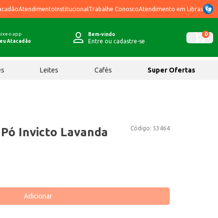
acadão
Atendimento
Institucional
Trabalhe Conosco
Atendimento em Libras
ixe o app
0
Bem-vindo
Entre ou cadastre-se
eu Atacadão
ês
Leites
Cafés
Super Ofertas
Código:
53464
Pó Invicto Lavanda
Adicionar