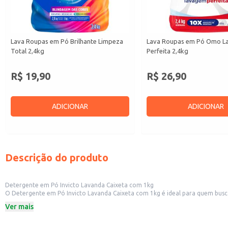
Lava Roupas em Pó Brilhante Limpeza
Lava Roupas em Pó Omo 
Total 2,4kg
Perfeita 2,4kg
R$ 19,90
R$ 26,90
ADICIONAR
ADICIONAR
Descrição do produto
Detergente em Pó Invicto Lavanda Caixeta com 1kg
O Detergente em Pó Invicto Lavanda Caixeta com 1kg é ideal para quem busca
prática para o uso doméstico e também para pequenos comércios que oferec
Ver mais
Marca: Invicto
Peso: 1kg
Fragrância: Lavanda