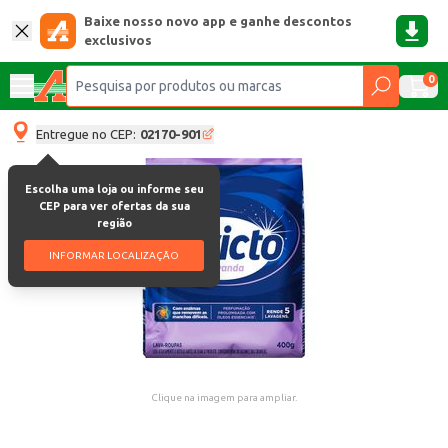
Baixe nosso novo app e ganhe descontos
exclusivos
0
Entregue no CEP:
02170-901
Escolha uma loja ou informe seu
CEP para ver ofertas da sua
região
INFORMAR LOCALIZAÇÃO
Clique na imagem para ampliar.