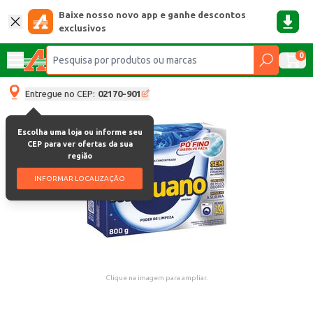
Baixe nosso novo app e ganhe descontos
exclusivos
0
Entregue no CEP:
02170-901
Escolha uma loja ou informe seu
CEP para ver ofertas da sua
região
INFORMAR LOCALIZAÇÃO
Clique na imagem para ampliar.