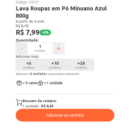
Código:
35321
Lava Roupas em Pó Minuano Azul
800g
A partir de 4 unid.
R$ 8,49
R$ 7,99
-
6
%
Quantidade:
unidade
Adicione mais:
+
5
+
10
+
20
unidades
unidades
unidades
Adicione
+
3
unidade
s
e aproveite o desconto
= 0 caixa
= 1 unidade
Resumo da compra:
1
unidade
·
R$ 8,49
Adicionar ao carrinho