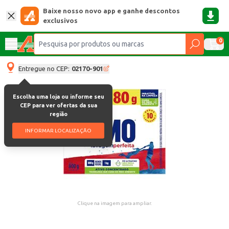
Baixe nosso novo app e ganhe descontos
exclusivos
0
Entregue no CEP:
02170-901
Escolha uma loja ou informe seu
CEP para ver ofertas da sua
região
INFORMAR LOCALIZAÇÃO
Clique na imagem para ampliar.