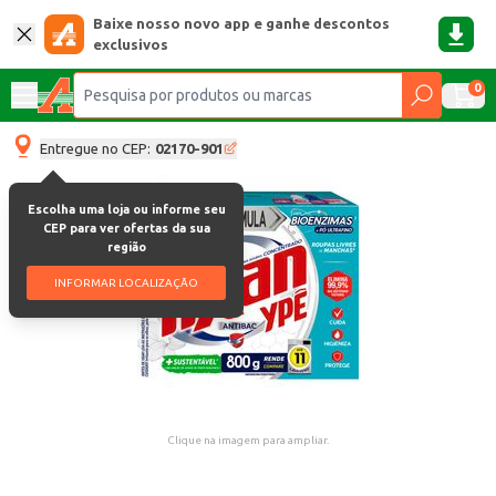
Baixe nosso novo app e ganhe descontos
exclusivos
0
Entregue no CEP:
02170-901
Escolha uma loja ou informe seu
CEP para ver ofertas da sua
região
INFORMAR LOCALIZAÇÃO
Clique na imagem para ampliar.