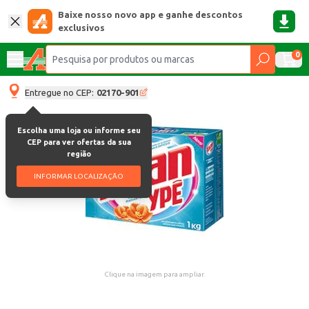
Baixe nosso novo app e ganhe descontos
exclusivos
0
Entregue no CEP:
02170-901
Escolha uma loja ou informe seu
CEP para ver ofertas da sua
região
INFORMAR LOCALIZAÇÃO
Clique na imagem para ampliar.