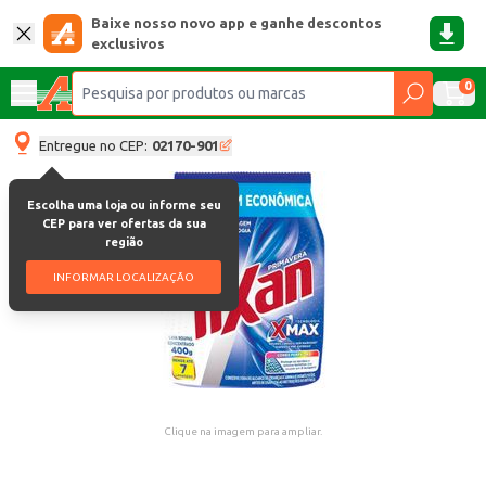
Baixe nosso novo app e ganhe descontos
exclusivos
0
Entregue no CEP:
02170-901
Escolha uma loja ou informe seu
CEP para ver ofertas da sua
região
INFORMAR LOCALIZAÇÃO
Clique na imagem para ampliar.