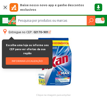
Baixe nosso novo app e ganhe descontos
exclusivos
0
Entregue no CEP:
02170-901
Escolha uma loja ou informe seu
CEP para ver ofertas da sua
região
INFORMAR LOCALIZAÇÃO
Clique na imagem para ampliar.