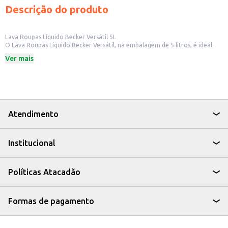
Descrição do produto
Lava Roupas Líquido Becker Versátil 5L
O Lava Roupas Líquido Becker Versátil, na embalagem de 5 litros, é ideal
para quem busca eficiência na limpeza de roupas. Sua fórmula foi
Ver mais
desenvolvida para oferecer praticidade no dia a dia, tanto para uso
doméstico quanto para estabelecimentos comerciais que necessitam de um
produto de alta performance.
Este produto é indicado para:
Lavar roupas em casa.
Utilização em lavanderias.
Uso em hotéis e pousadas.
Atendimento
Com o Lava Roupas Líquido Becker Versátil, suas roupas ficam limpas e com
um perfume agradável, garantindo um resultado satisfatório em cada
lavagem.
Institucional
Políticas Atacadão
Formas de pagamento