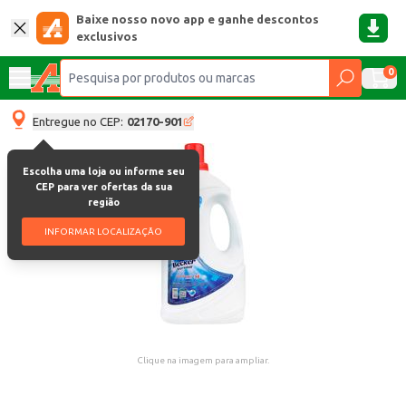
Baixe nosso novo app e ganhe descontos
exclusivos
0
Entregue no CEP:
02170-901
Escolha uma loja ou informe seu
CEP para ver ofertas da sua
região
INFORMAR LOCALIZAÇÃO
Clique na imagem para ampliar.