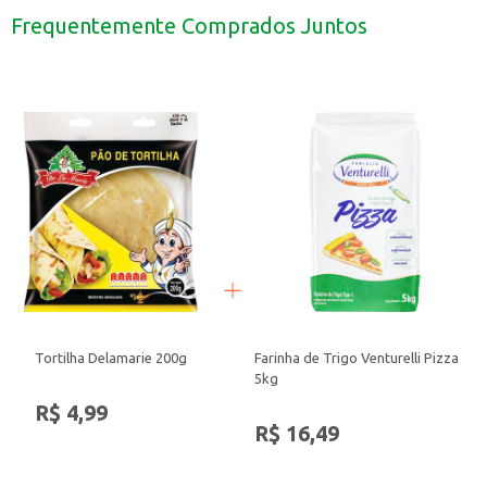
Ideal para lavagens em máquinas de lavar roupas de diferentes capacidades.
Frequentemente Comprados Juntos
Pode ser utilizado em roupas brancas e coloridas.
Com o Lava Roupas Líquido Concentrado Omo, suas roupas ficam limpas, co
Tortilha Delamarie 200g
Farinha de Trigo Venturelli Pizza
5kg
R$ 4,99
R$ 16,49