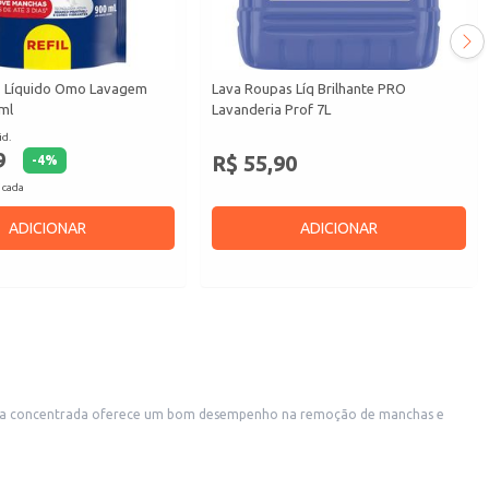
s Líquido Omo Lavagem
Lava Roupas Líq Brilhante PRO
ml
Lavanderia Prof 7L
id.
9
R$ 55,90
-
4
%
 cada
ADICIONAR
ADICIONAR
rmula concentrada oferece um bom desempenho na remoção de manchas e
.