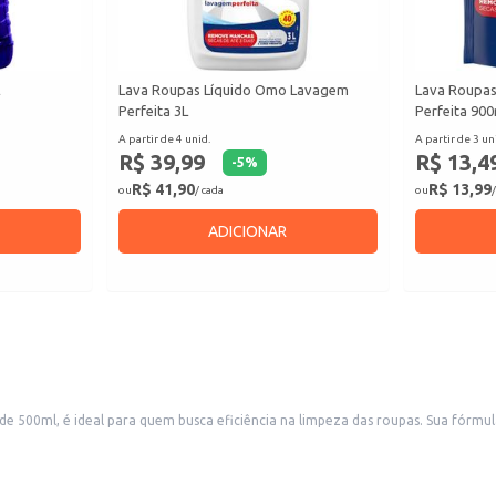
L
Lava Roupas Líquido Omo Lavagem
Lava Roupa
Perfeita 3L
Perfeita 900
A partir de 4 unid.
A partir de 3 un
R$ 39,99
R$ 13,4
-
5
%
R$ 41,90
R$ 13,99
ou
/ cada
ou
/
ADICIONAR
 500ml, é ideal para quem busca eficiência na limpeza das roupas. Sua fó
 o dia a dia. Sua embalagem compacta facilita o armazenamento e o manuseio
resultados.