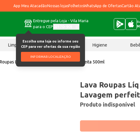
App Meu Atacadão
Nossas lojas
Folhetos
WhatsApp de Ofertas
Cartão At
Entregue pela Loja - Vila Maria
Ba
para o CEP
02170-901
M
Escolha uma loja ou informe seu
Limpeza
Chocolates
Higiene
Beb
CEP para ver ofertas da sua região
INFORMAR LOCALIZAÇÃO
 Roupas Líq Concentrado Omo Lavagem perfeita 500ml
Lava Roupas Lí
Lavagem perfei
Produto indisponível