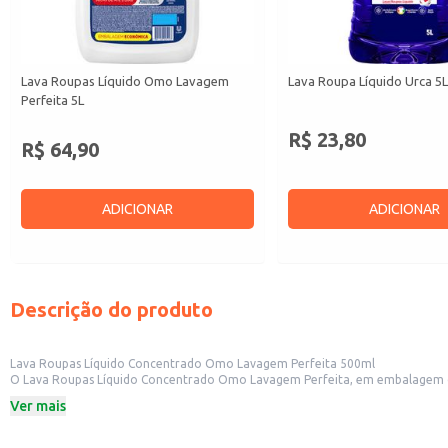
Lava Roupas Líquido Omo Lavagem
Lava Roupa Líquido Urca 5
Perfeita 5L
R$ 23,80
R$ 64,90
ADICIONAR
ADICIONAR
Descrição do produto
Lava Roupas Líquido Concentrado Omo Lavagem Perfeita 500ml
O Lava Roupas Líquido Concentrado Omo Lavagem Perfeita, em embalagem de
sujeiras, garantindo roupas limpas e com um perfume agradável.
Ver mais
Este produto é adequado para uso doméstico, sendo uma opção prática para
Dicas de Uso:
Siga as instruções de dosagem indicadas na embalagem para obter melhores 