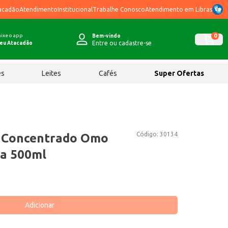
acadão
Atendimento
Institucional
Trabalhe Conosco
Atendimento em Libras
ixe o app
0
Bem-vindo
Entre ou cadastre-se
eu Atacadão
ês
Leites
Cafés
Super Ofertas
Código:
30134
q Concentrado Omo
ta 500ml
Adicionar