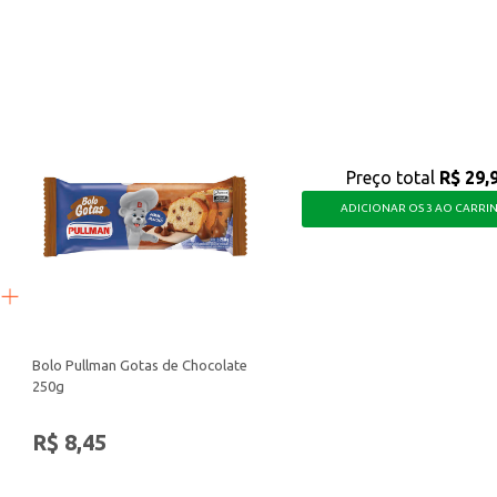
m bom perfume e com o cuidado que você procura.
Preço total
R$ 29,
ADICIONAR OS 3 AO CARRI
Bolo Pullman Gotas de Chocolate
250g
R$ 8,45