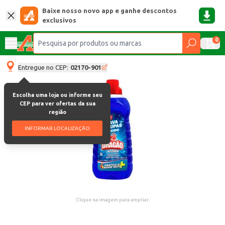
Baixe nosso novo app e ganhe descontos
exclusivos
0
Entregue no CEP:
02170-901
Escolha uma loja ou informe seu
CEP para ver ofertas da sua
região
INFORMAR LOCALIZAÇÃO
Clique na imagem para ampliar.