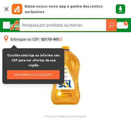
Baixe nosso novo app e ganhe descontos
exclusivos
0
Entregue no CEP:
02170-901
Escolha uma loja ou informe seu
CEP para ver ofertas da sua
região
INFORMAR LOCALIZAÇÃO
Clique na imagem para ampliar.