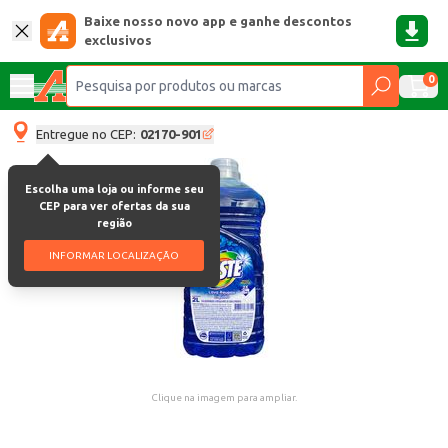
Baixe nosso novo app e ganhe descontos
exclusivos
0
Entregue no CEP:
02170-901
Escolha uma loja ou informe seu
CEP para ver ofertas da sua
região
INFORMAR LOCALIZAÇÃO
Clique na imagem para ampliar.