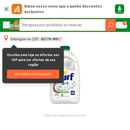
Baixe nosso novo app e ganhe descontos
exclusivos
0
Entregue no CEP:
02170-901
Escolha uma loja ou informe seu
CEP para ver ofertas da sua
região
INFORMAR LOCALIZAÇÃO
Clique na imagem para ampliar.