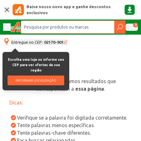
Baixe nosso novo app e ganhe descontos
exclusivos
0
Entregue no CEP:
02170-901
Escolha uma loja ou informe seu
CEP para ver ofertas da sua
região
oops, não encontramos resultados que
INFORMAR LOCALIZAÇÃO
correspondam a
essa página
.
Dicas:
Verifique se a palavra foi digitada corretamente.
Tente palavras menos específicas.
Tente palavras-chave diferentes.
Faça buscas relacionadas.