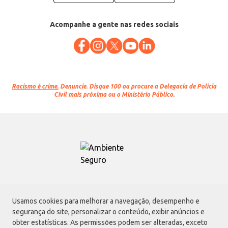
Acompanhe a gente nas redes sociais
Racismo é crime.
Denuncie. Disque 100 ou procure a Delegacia de Polícia
Civil mais próxima ou o Ministério Público.
Atacadão S.A.
Usamos cookies para melhorar a navegação, desempenho e
Avenida Morvan Dias de Figueiredo, 6169, Vila Maria, São Paulo - SP | CEP
segurança do site, personalizar o conteúdo, exibir anúncios e
02170-901 | CNPJ: 75.315.333/0001-09
obter estatísticas. As permissões podem ser alteradas, exceto