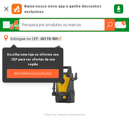
Baixe nosso novo app e ganhe descontos
exclusivos
0
Entregue no CEP:
02170-901
Escolha uma loja ou informe seu
CEP para ver ofertas da sua
região
INFORMAR LOCALIZAÇÃO
Clique na imagem para ampliar.