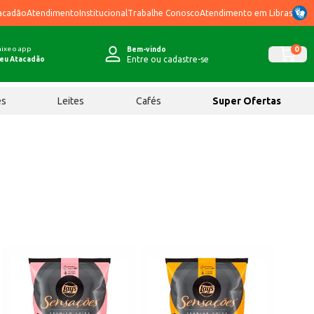
acadão
Atendimento
Institucional
Trabalhe Conosco
Atendimento em Libras
ixe o app
0
Bem-vindo
Entre ou cadastre-se
eu Atacadão
ês
Leites
Cafés
Super Ofertas