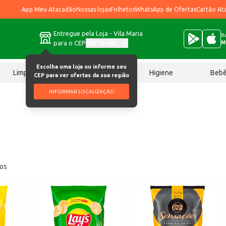
App Meu Atacadão
Nossas lojas
Folhetos
WhatsApp de Ofertas
Cartão At
Entregue pela Loja - Vila Maria
Ba
para o CEP
02170-901
M
Escolha uma loja ou informe seu
Limpeza
Chocolates
Higiene
Beb
CEP para ver ofertas da sua região
INFORMAR LOCALIZAÇÃO
os