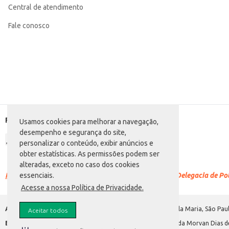
Central de atendimento
Fale conosco
Formas de pagamento
Usamos cookies para melhorar a navegação,
desempenho e segurança do site,
personalizar o conteúdo, exibir anúncios e
obter estatísticas. As permissões podem ser
alteradas, exceto no caso dos cookies
Racismo é crime.
Denuncie. Disque 100 ou procure a Delegacia de Polí
essenciais.
Acesse a nossa Política de Privacidade.
Atacadão S.A.
Avenida Morvan Dias de Figueiredo, 6169, Vila Maria, São Paul
Aceitar todos
Envio de documentos administrativos e jurídicos:
Avenida Morvan Dias de