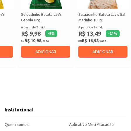
y's
Salgadinho Batata Lay's
Salgadinho Batata Lay's Sal
Cebola 62g
Marinho 108g
A partir de 2 unid.
A partir de 3 unid.
R$ 9,98
R$ 13,49
-
9
%
-
21
%
R$ 10,98
R$ 16,98
ou
/ cada
ou
/ cada
ADICIONAR
ADICIONAR
Institucional
Quem somos
Aplicativo Meu Atacadão