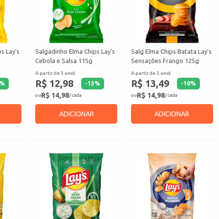
s Lay's
Salgadinho Elma Chips Lay's
Salg Elma Chips Batata Lay's
Cebola e Salsa 115g
Sensações Frango 125g
A partir de 3 unid.
A partir de 3 unid.
R$ 12,98
R$ 13,49
%
-
13
%
-
10
%
R$ 14,98
R$ 14,98
ou
/ cada
ou
/ cada
ADICIONAR
ADICIONAR