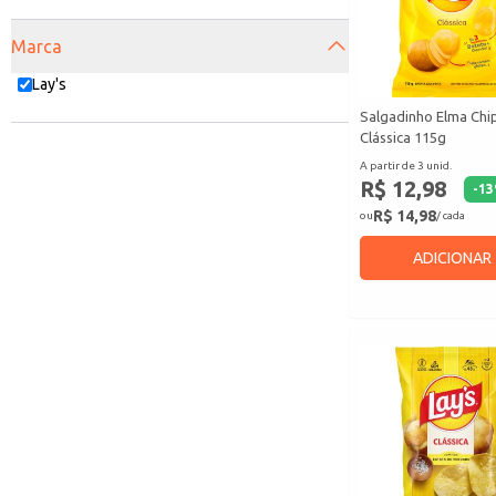
Marca
Lay's
Salgadinho Elma Chip
Clássica 115g
A partir de 3 unid.
R$ 12,98
-
13
R$ 14,98
ou
/ cada
ADICIONAR