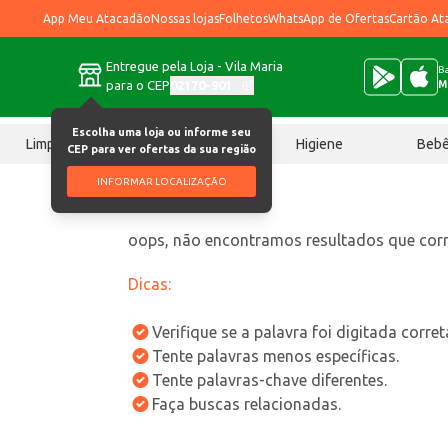
App Meu Atacadão
Nossas lojas
Folhetos
WhatsApp de Ofertas
Cartão At
Entregue pela Loja - Vila Maria
Ba
para o CEP
02170-901
M
Escolha uma loja ou informe seu
Limpeza
Chocolates
Higiene
Beb
CEP para ver ofertas da sua região
INFORMAR LOCALIZAÇÃO
oops, não encontramos resultados que co
Dicas:
Verifique se a palavra foi digitada corre
Tente palavras menos específicas.
Tente palavras-chave diferentes.
Faça buscas relacionadas.