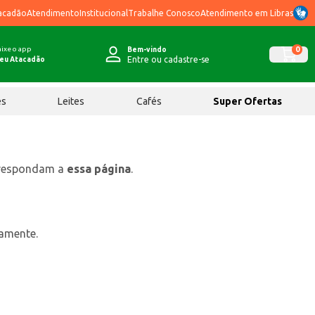
acadão
Atendimento
Institucional
Trabalhe Conosco
Atendimento em Libras
ixe o app
0
Bem-vindo
Entre ou cadastre-se
eu Atacadão
ês
Leites
Cafés
Super Ofertas
rrespondam a
essa página
.
tamente.