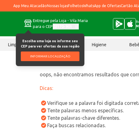
App Meu Atacadão
Nossas lojas
Folhetos
WhatsApp de Ofertas
Cartão At
Entregue pela Loja - Vila Maria
Ba
para o CEP
02170-901
M
Escolha uma loja ou informe seu
Limpeza
Chocolates
Higiene
Beb
CEP para ver ofertas da sua região
INFORMAR LOCALIZAÇÃO
oops, não encontramos resultados que co
Dicas:
Verifique se a palavra foi digitada corre
Tente palavras menos específicas.
Tente palavras-chave diferentes.
Faça buscas relacionadas.