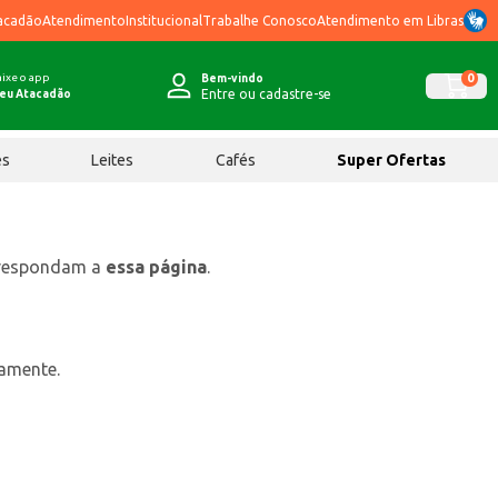
acadão
Atendimento
Institucional
Trabalhe Conosco
Atendimento em Libras
ixe o app
0
Bem-vindo
Entre ou cadastre-se
eu Atacadão
ês
Leites
Cafés
Super Ofertas
rrespondam a
essa página
.
tamente.