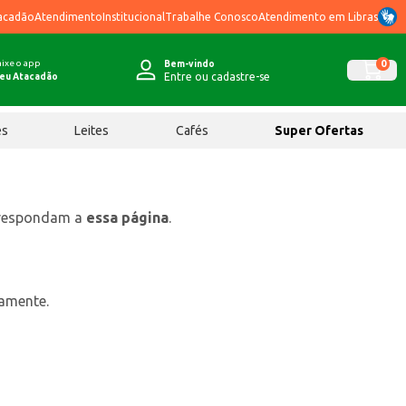
acadão
Atendimento
Institucional
Trabalhe Conosco
Atendimento em Libras
ixe o app
0
Bem-vindo
Entre ou cadastre-se
eu Atacadão
ês
Leites
Cafés
Super Ofertas
rrespondam a
essa página
.
tamente.