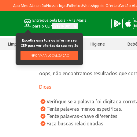
App Meu Atacadão
Nossas lojas
Folhetos
WhatsApp de Ofertas
Cartão At
Entregue pela Loja - Vila Maria
Ba
para o CEP
02170-901
M
Escolha uma loja ou informe seu
Limpeza
Chocolates
Higiene
Beb
CEP para ver ofertas da sua região
INFORMAR LOCALIZAÇÃO
oops, não encontramos resultados que co
Dicas:
Verifique se a palavra foi digitada corre
Tente palavras menos específicas.
Tente palavras-chave diferentes.
Faça buscas relacionadas.