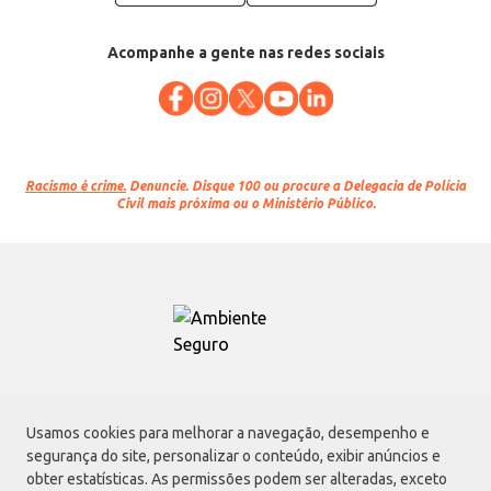
Acompanhe a gente nas redes sociais
Racismo é crime.
Denuncie. Disque 100 ou procure a Delegacia de Polícia
Civil mais próxima ou o Ministério Público.
Atacadão S.A.
Usamos cookies para melhorar a navegação, desempenho e
Avenida Morvan Dias de Figueiredo, 6169, Vila Maria, São Paulo - SP | CEP
segurança do site, personalizar o conteúdo, exibir anúncios e
02170-901 | CNPJ: 75.315.333/0001-09
obter estatísticas. As permissões podem ser alteradas, exceto