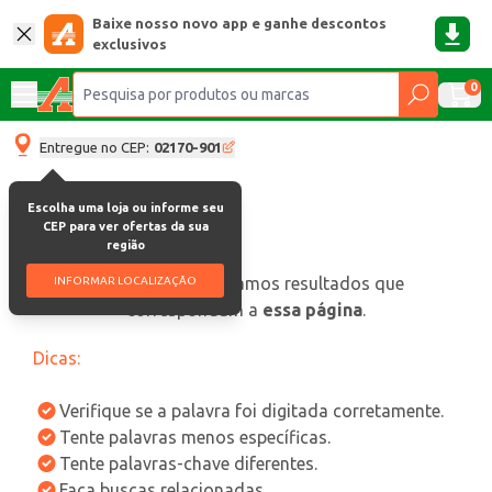
Baixe nosso novo app e ganhe descontos
exclusivos
0
Entregue no CEP:
02170-901
Escolha uma loja ou informe seu
CEP para ver ofertas da sua
região
oops, não encontramos resultados que
INFORMAR LOCALIZAÇÃO
correspondam a
essa página
.
Dicas:
Verifique se a palavra foi digitada corretamente.
Tente palavras menos específicas.
Tente palavras-chave diferentes.
Faça buscas relacionadas.