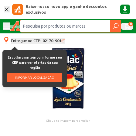
Baixe nosso novo app e ganhe descontos
exclusivos
0
Entregue no CEP:
02170-901
Escolha uma loja ou informe seu
CEP para ver ofertas da sua
região
INFORMAR LOCALIZAÇÃO
Clique na imagem para ampliar.