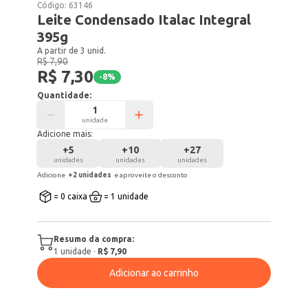
Código:
63146
Leite Condensado Italac Integral
395g
A partir de 3 unid.
R$ 7,90
R$ 7,30
-
8
%
Quantidade:
unidade
Adicione mais:
+
5
+
10
+
27
unidades
unidades
unidades
Adicione
+
2
unidade
s
e aproveite o desconto
= 0 caixa
= 1 unidade
Resumo da compra:
1
unidade
·
R$ 7,90
Adicionar ao carrinho