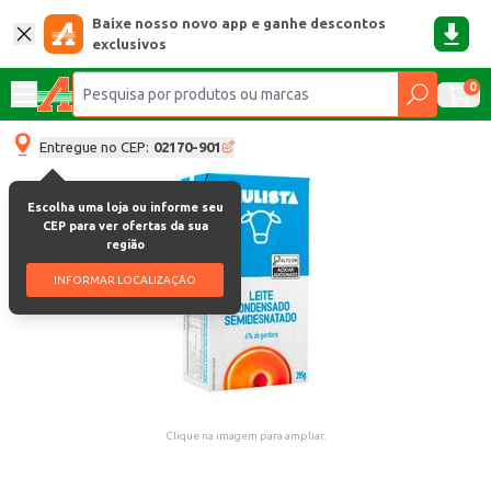
Baixe nosso novo app e ganhe descontos
exclusivos
0
Entregue no CEP:
02170-901
Escolha uma loja ou informe seu
CEP para ver ofertas da sua
região
INFORMAR LOCALIZAÇÃO
Clique na imagem para ampliar.