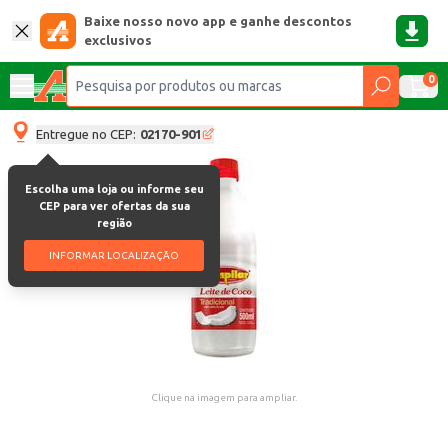
Baixe nosso novo app e ganhe descontos
exclusivos
0
Entregue no CEP:
02170-901
Escolha uma loja ou informe seu
CEP para ver ofertas da sua
região
INFORMAR LOCALIZAÇÃO
Clique na imagem para ampliar.