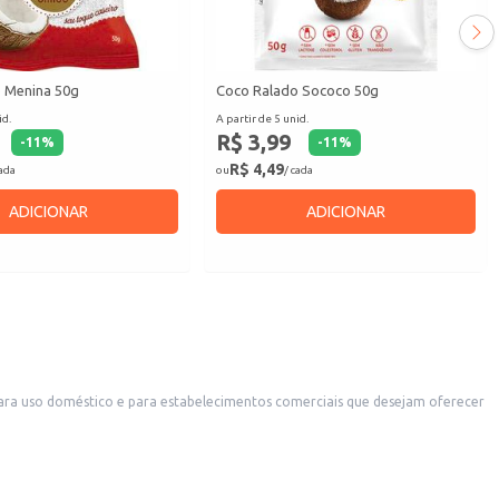
 Menina 50g
Coco Ralado Sococo 50g
id.
A partir de 5 unid.
R$ 3,99
-
11
%
-
11
%
R$ 4,49
cada
ou
/ cada
ADICIONAR
ADICIONAR
para uso doméstico e para estabelecimentos comerciais que desejam oferecer