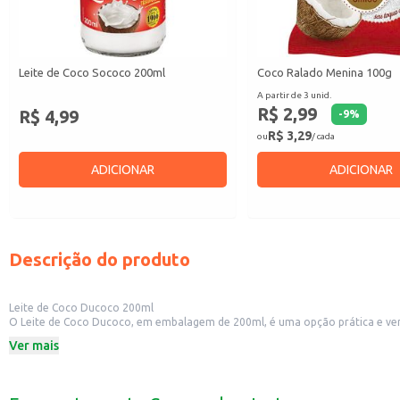
Leite de Coco Sococo 200ml
Coco Ralado Menina 100g
A partir de 3 unid.
R$ 2,99
R$ 4,99
-
9
%
R$ 3,29
ou
/ cada
ADICIONAR
ADICIONAR
Descrição do produto
Leite de Coco Ducoco 200ml
O Leite de Coco Ducoco, em embalagem de 200ml, é uma opção prática e versá
opções saborosas e saudáveis aos seus clientes.
Ver mais
Dicas de Uso:
Perfeito para o preparo de receitas doces e salgadas, como bolos, tortas, mo
Pode ser utilizado no preparo de pratos da culinária brasileira, como moquec
Uma alternativa saborosa e sem lactose para substituir o leite de vaca em dive