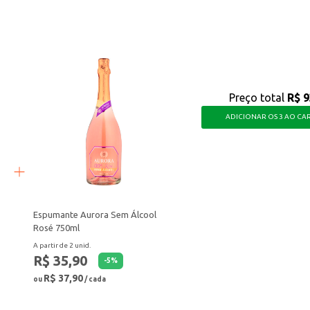
or e praticidade às suas receitas, permitindo que você explore a culinária co
Preço total
R$ 9
ADICIONAR OS 3 AO CA
Espumante Aurora Sem Álcool
Rosé 750ml
A partir de 2 unid.
R$ 35,90
-
5
%
R$ 37,90
ou
/ cada