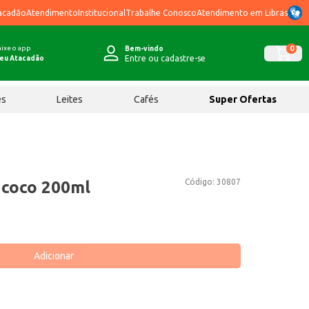
acadão
Atendimento
Institucional
Trabalhe Conosco
Atendimento em Libras
ixe o app
0
Bem-vindo
Entre ou cadastre-se
eu Atacadão
ês
Leites
Cafés
Super Ofertas
Código:
30807
ucoco 200ml
Adicionar