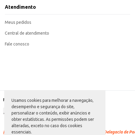
Atendimento
Meus pedidos
Central de atendimento
Fale conosco
Formas de pagamento
Usamos cookies para melhorar a navegação,
desempenho e segurança do site,
personalizar o conteúdo, exibir anúncios e
obter estatísticas. As permissões podem ser
alteradas, exceto no caso dos cookies
Racismo é crime.
Denuncie. Disque 100 ou procure a Delegacia de Polí
essenciais.