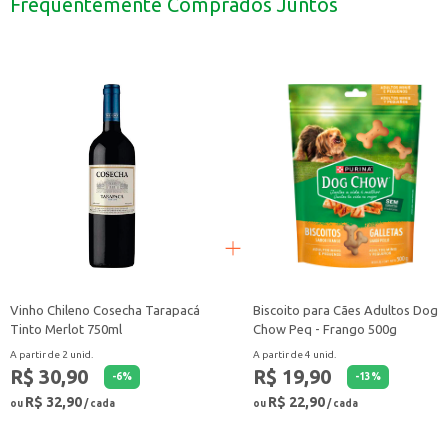
Frequentemente Comprados Juntos
Ideal para adicionar cremosidade e sabor a smoothies e vitaminas.
Com o Leite de Coco Ducoco, você tem à disposição um produto que agrega sab
Vinho Chileno Cosecha Tarapacá
Biscoito para Cães Adultos Dog
Tinto Merlot 750ml
Chow Peq - Frango 500g
A partir de 2 unid.
A partir de 4 unid.
R$ 30,90
R$ 19,90
-
6
%
-
13
%
R$ 32,90
R$ 22,90
ou
/ cada
ou
/ cada