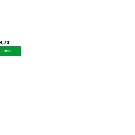
m um ingrediente de qualidade.
3,70
RRINHO