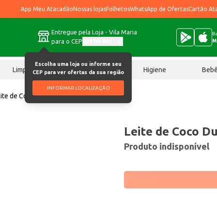
App Meu Atacadão
Nossas lojas
Folhetos
WhatsApp de Ofertas
Cartão At
Entregue pela Loja - Vila Maria
Ba
para o CEP
02170-901
M
Escolha uma loja ou informe seu
Limpeza
Chocolates
Higiene
Beb
CEP para ver ofertas da sua região
INFORMAR LOCALIZAÇÃO
ite de Coco Ducoco 200ml
Leite de Coco D
Produto indisponível