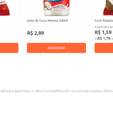
Leite de Coco Menina 200ml
Coco Ralado
A partir de 3 un
R$ 1,59
R$ 2,89
R$ 1,79
ou
/ 
ADICIONAR
til para quem busca o sabor e os benefícios do coco em suas receitas. Ideal 
usses e pudins.
as e vatapás.
rsas receitas.