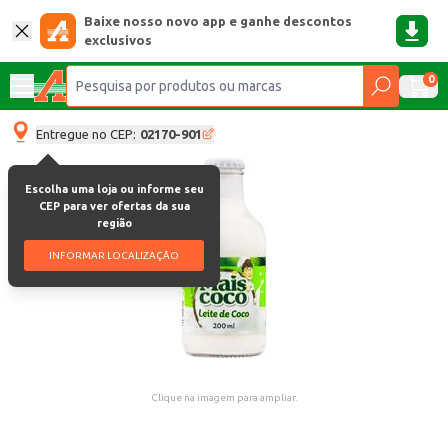
Baixe nosso novo app e ganhe descontos
exclusivos
0
Entregue no CEP:
02170-901
Escolha uma loja ou informe seu
CEP para ver ofertas da sua
região
INFORMAR LOCALIZAÇÃO
Clique na imagem para ampliar.