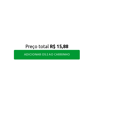
 pode ser usado em diversas receitas e momentos do dia a dia, garantindo o sab
Preço total
R$ 15,88
ADICIONAR OS 2 AO CARRINHO