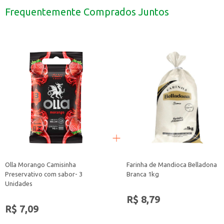
Para adicionar cremosidade e sabor a molhos e cremes.
Frequentemente Comprados Juntos
Com o Leite em Pó Betânia Integral, você tem a praticidade de um produto que
Olla Morango Camisinha
Farinha de Mandioca Belladona
Preservativo com sabor- 3
Branca 1kg
Unidades
R$ 8,79
R$ 7,09