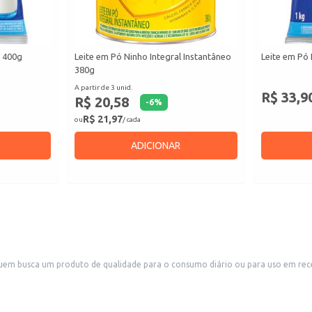
l 400g
Leite em Pó Ninho Integral Instantâneo
Leite em Pó 
380g
A partir de 3 unid.
R$ 33,9
R$ 20,58
-
6
%
R$ 21,97
ou
/ cada
ADICIONAR
quem busca um produto de qualidade para o consumo diário ou para uso em recei
ilidade e facilidade de armazenamento.
inas.