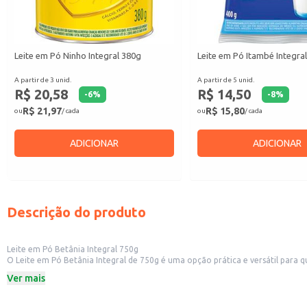
Leite em Pó Ninho Integral 380g
Leite em Pó Itambé Integra
A partir de 3 unid.
A partir de 5 unid.
R$ 20,58
R$ 14,50
-
6
%
-
8
%
R$ 21,97
R$ 15,80
ou
/ cada
ou
/ cada
ADICIONAR
ADICIONAR
Descrição do produto
Leite em Pó Betânia Integral 750g
O Leite em Pó Betânia Integral de 750g é uma opção prática e versátil para 
alternativa conveniente ao leite fresco, com a vantagem de ter maior durab
Ver mais
O Leite em Pó Betânia Integral pode ser utilizado de diversas formas:
No preparo de bebidas, como leite com achocolatado, café com leite e vitam
Em receitas de bolos, tortas, pães e outras preparações culinárias.