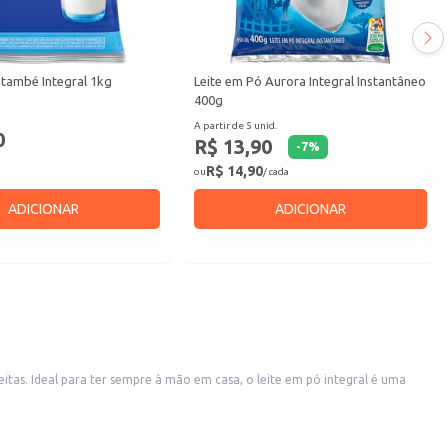
Itambé Integral 1kg
Leite em Pó Aurora Integral Instantâneo
400g
A partir de 5 unid.
0
R$ 13,90
-
7
%
R$ 14,90
ou
/ cada
ADICIONAR
ADICIONAR
tas. Ideal para ter sempre à mão em casa, o leite em pó integral é uma