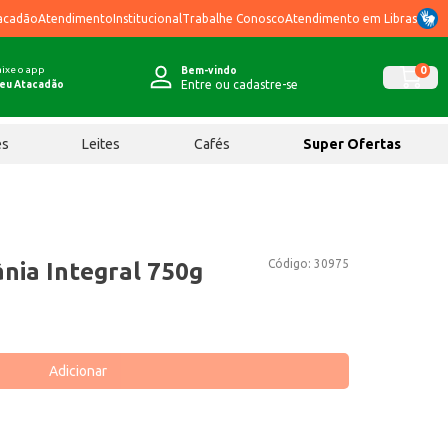
acadão
Atendimento
Institucional
Trabalhe Conosco
Atendimento em Libras
ixe o app
0
Bem-vindo
Entre ou cadastre-se
eu Atacadão
ês
Leites
Cafés
Super Ofertas
Código:
30975
nia Integral 750g
Adicionar