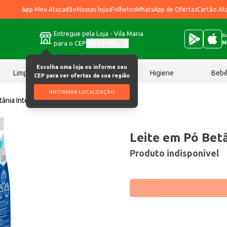
App Meu Atacadão
Nossas lojas
Folhetos
WhatsApp de Ofertas
Cartão At
Entregue pela Loja - Vila Maria
Ba
para o CEP
02170-901
M
Escolha uma loja ou informe seu
Limpeza
Chocolates
Higiene
Beb
CEP para ver ofertas da sua região
INFORMAR LOCALIZAÇÃO
tânia Integral 750g
Leite em Pó Betâ
Produto indisponível