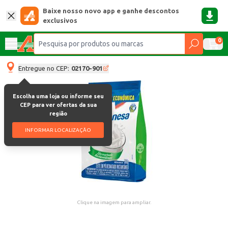
Baixe nosso novo app e ganhe descontos
exclusivos
0
Entregue no CEP:
02170-901
Escolha uma loja ou informe seu
CEP para ver ofertas da sua
região
INFORMAR LOCALIZAÇÃO
Clique na imagem para ampliar.