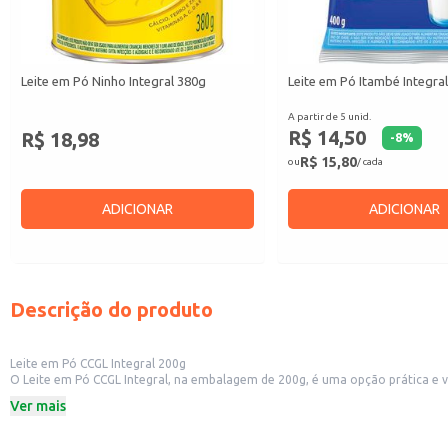
Leite em Pó Ninho Integral 380g
Leite em Pó Itambé Integra
A partir de 5 unid.
R$ 14,50
R$ 18,98
-
8
%
R$ 15,80
ou
/ cada
ADICIONAR
ADICIONAR
Descrição do produto
Leite em Pó CCGL Integral 200g
O Leite em Pó CCGL Integral, na embalagem de 200g, é uma opção prática e ve
diversas receitas e preparos.
Ver mais
Dicas de Uso:
Pode ser utilizado no preparo de vitaminas e bebidas lácteas.
Perfeito para adicionar em receitas de bolos, tortas e pães.