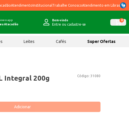
acadão
Atendimento
Institucional
Trabalhe Conosco
Atendimento em Libras
ixe o app
0
Bem-vindo
Entre ou cadastre-se
eu Atacadão
ês
Leites
Cafés
Super Ofertas
Código:
31080
L Integral 200g
Adicionar