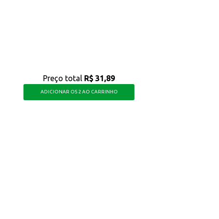
lidade, atendendo às necessidades de quem busca um produto de qualidade para 
Preço total
R$ 31,89
ADICIONAR OS 2 AO CARRINHO