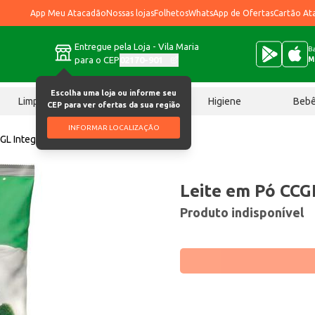
App Meu Atacadão
Nossas lojas
Folhetos
WhatsApp de Ofertas
Cartão At
Entregue pela Loja - Vila Maria
Ba
para o CEP
02170-901
M
Escolha uma loja ou informe seu
Limpeza
Chocolates
Higiene
Beb
CEP para ver ofertas da sua região
INFORMAR LOCALIZAÇÃO
GL Integral 200g
Leite em Pó CCG
Produto indisponível