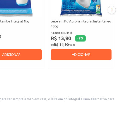
Itambé Integral 1kg
Leite em Pó Aurora Integral Instantâneo
400g
A partir de 5 unid.
0
R$ 13,90
-
7
%
R$ 14,90
ou
/ cada
ADICIONAR
ADICIONAR
para ter sempre à mão em casa, o leite em pó integral é uma alternativa para