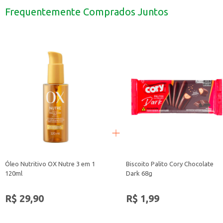
Uma opção para o café da manhã, misturado com cereais.
Frequentemente Comprados Juntos
Ideal para estabelecimentos comerciais como lanchonetes e padarias.
O Leite em Pó CCGL Integral é uma escolha que combina praticidade e versati
Óleo Nutritivo OX Nutre 3 em 1
Biscoito Palito Cory Chocolate
120ml
Dark 68g
R$ 29,90
R$ 1,99