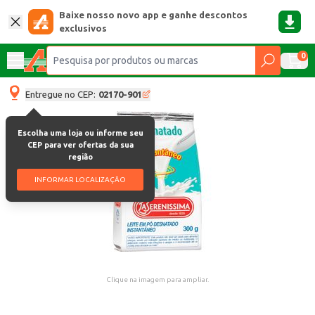
Baixe nosso novo app e ganhe descontos
exclusivos
0
Entregue no CEP:
02170-901
Escolha uma loja ou informe seu
CEP para ver ofertas da sua
região
INFORMAR LOCALIZAÇÃO
Clique na imagem para ampliar.