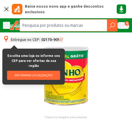
Baixe nosso novo app e ganhe descontos
exclusivos
0
Entregue no CEP:
02170-901
Escolha uma loja ou informe seu
CEP para ver ofertas da sua
região
INFORMAR LOCALIZAÇÃO
Clique na imagem para ampliar.