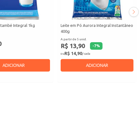
Itambé Integral 1kg
Leite em Pó Aurora Integral Instantâneo
400g
A partir de 5 unid.
0
R$ 13,90
-
7
%
R$ 14,90
ou
/ cada
ADICIONAR
ADICIONAR