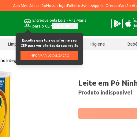
App Meu Atacadão
Nossas lojas
Folhetos
WhatsApp de Ofertas
Cartão At
Entregue pela Loja - Vila Maria
Ba
para o CEP
02170-901
M
Escolha uma loja ou informe seu
Limpeza
Chocolates
Higiene
Beb
CEP para ver ofertas da sua região
INFORMAR LOCALIZAÇÃO
nho Integral 400g
Leite em Pó Nin
Produto indisponível