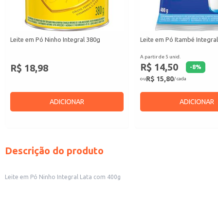
Leite em Pó Ninho Integral 380g
Leite em Pó Itambé Integra
A partir de 5 unid.
R$ 14,50
R$ 18,98
-
8
%
R$ 15,80
ou
/ cada
ADICIONAR
ADICIONAR
Descrição do produto
Leite em Pó Ninho Integral Lata com 400g