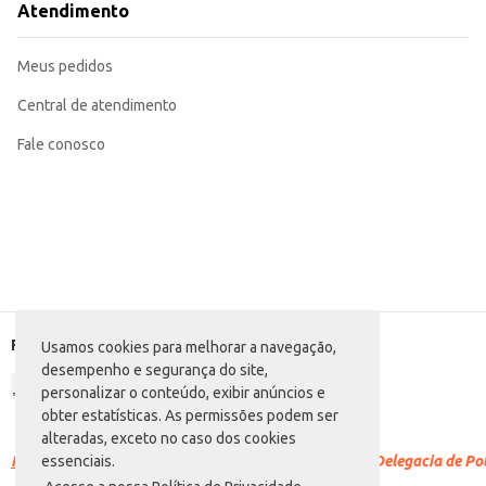
Atendimento
Meus pedidos
Central de atendimento
Fale conosco
Formas de pagamento
Usamos cookies para melhorar a navegação,
desempenho e segurança do site,
personalizar o conteúdo, exibir anúncios e
obter estatísticas. As permissões podem ser
alteradas, exceto no caso dos cookies
Racismo é crime.
Denuncie. Disque 100 ou procure a Delegacia de Polí
essenciais.