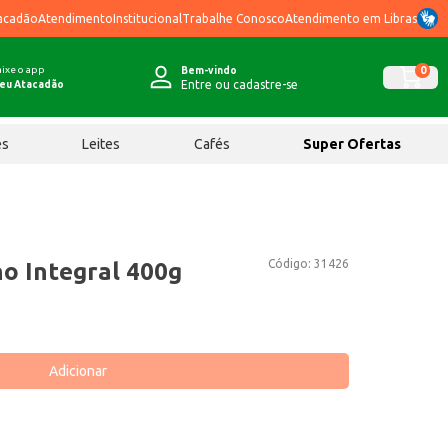
acadão
Atendimento
Institucional
Trabalhe Conosco
Atendimento em Libras
ixe o app
0
Bem-vindo
Entre ou cadastre-se
eu Atacadão
ês
Leites
Cafés
Super Ofertas
Código:
31426
ho Integral 400g
Adicionar