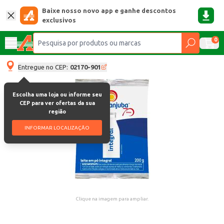
Baixe nosso novo app e ganhe descontos
exclusivos
0
Entregue no CEP:
02170-901
Escolha uma loja ou informe seu
CEP para ver ofertas da sua
região
INFORMAR LOCALIZAÇÃO
Clique na imagem para ampliar.