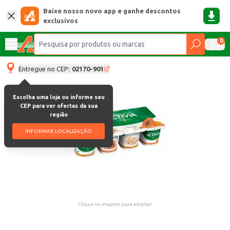
Baixe nosso novo app e ganhe descontos
exclusivos
0
Entregue no CEP:
02170-901
Escolha uma loja ou informe seu
CEP para ver ofertas da sua
região
INFORMAR LOCALIZAÇÃO
Clique na imagem para ampliar.