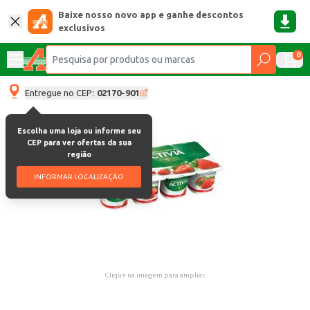
Baixe nosso novo app e ganhe descontos
exclusivos
0
Entregue no CEP:
02170-901
Escolha uma loja ou informe seu
CEP para ver ofertas da sua
região
INFORMAR LOCALIZAÇÃO
Clique na imagem para ampliar.