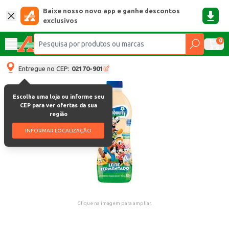
Baixe nosso novo app e ganhe descontos
exclusivos
0
Entregue no CEP:
02170-901
Escolha uma loja ou informe seu
CEP para ver ofertas da sua
região
INFORMAR LOCALIZAÇÃO
Clique na imagem para ampliar.