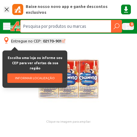
Baixe nosso novo app e ganhe descontos
exclusivos
0
Entregue no CEP:
02170-901
Escolha uma loja ou informe seu
CEP para ver ofertas da sua
região
INFORMAR LOCALIZAÇÃO
Clique na imagem para ampliar.