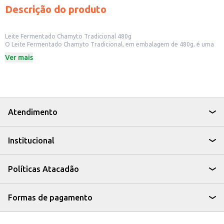
Descrição do produto
Leite Fermentado Chamyto Tradicional 480g
O Leite Fermentado Chamyto Tradicional, em embalagem de 480g, é uma
opção prática para quem busca um lanche saboroso e nutritivo. Ideal para
Ver mais
consumo individual ou para compartilhar, o Chamyto é uma escolha
popular para crianças e adultos.
Dicas de Uso:
Perfeito para o consumo direto, como parte do café da manhã ou lanche
da tarde.
Pode ser consumido em casa, na escola ou no trabalho.
Uma opção para oferecer em lanchonetes e estabelecimentos comerciais
Atendimento
que buscam produtos práticos e com boa aceitação.
Com o Leite Fermentado Chamyto Tradicional, você tem uma opção
saborosa e que pode ser consumida em diversas ocasiões.
Institucional
Políticas Atacadão
Formas de pagamento