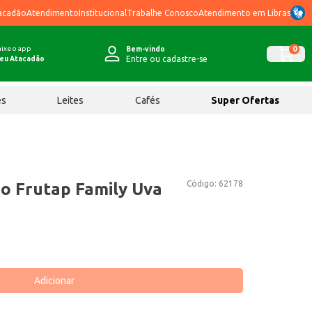
acadão
Atendimento
Institucional
Trabalhe Conosco
Atendimento em Libras
ixe o app
0
Bem-vindo
Entre ou cadastre-se
eu Atacadão
ês
Leites
Cafés
Super Ofertas
Código:
62178
o Frutap Family Uva
Adicionar