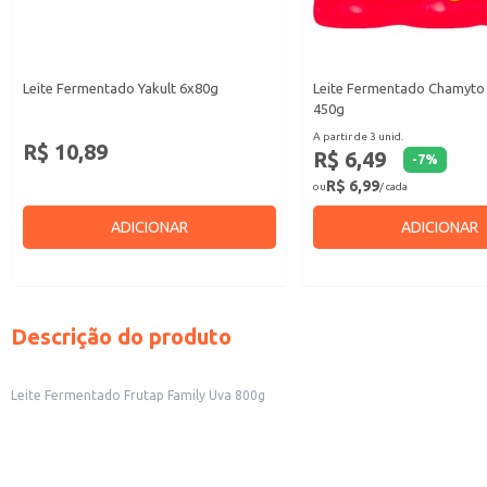
Leite Fermentado Yakult 6x80g
Leite Fermentado Chamyto 
450g
A partir de 3 unid.
R$ 10,89
R$ 6,49
-
7
%
R$ 6,99
ou
/ cada
ADICIONAR
ADICIONAR
Descrição do produto
Leite Fermentado Frutap Family Uva 800g