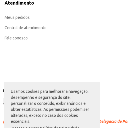
Atendimento
Meus pedidos
Central de atendimento
Fale conosco
Formas de pagamento
Usamos cookies para melhorar a navegação,
desempenho e segurança do site,
personalizar o conteúdo, exibir anúncios e
obter estatísticas. As permissões podem ser
alteradas, exceto no caso dos cookies
Racismo é crime.
Denuncie. Disque 100 ou procure a Delegacia de Polí
essenciais.