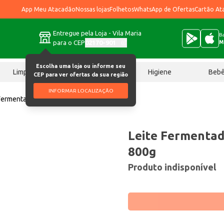
App Meu Atacadão
Nossas lojas
Folhetos
WhatsApp de Ofertas
Cartão At
Entregue pela Loja - Vila Maria
Ba
para o CEP
02170-901
M
Escolha uma loja ou informe seu
Limpeza
Chocolates
Higiene
Beb
CEP para ver ofertas da sua região
INFORMAR LOCALIZAÇÃO
Fermentado Frutap Family Uva 800g
Leite Fermentad
800g
Produto indisponível