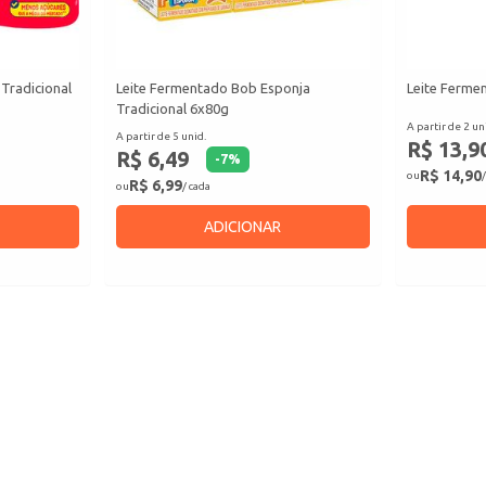
Tradicional
Leite Fermentado Bob Esponja
Leite Fermen
Tradicional 6x80g
A partir de 2 un
A partir de 5 unid.
R$ 13,9
R$ 6,49
-
7
%
R$ 14,90
ou
/
R$ 6,99
ou
/ cada
ADICIONAR