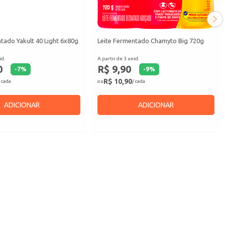
tado Yakult 40 Light 6x80g
Leite Fermentado Chamyto Big 720g
id.
A partir de 3 unid.
0
R$ 9,90
-
7
%
-
9
%
R$ 10,90
 cada
ou
/ cada
ADICIONAR
ADICIONAR