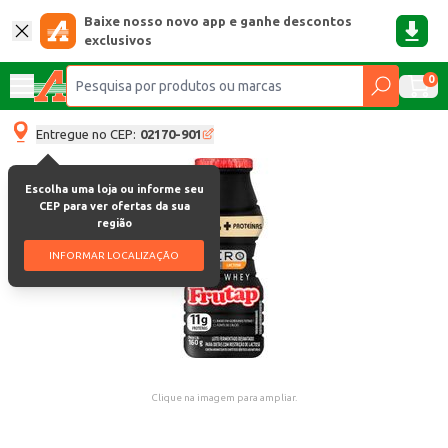
Baixe nosso novo app e ganhe descontos
exclusivos
0
Entregue no CEP:
02170-901
Escolha uma loja ou informe seu
CEP para ver ofertas da sua
região
INFORMAR LOCALIZAÇÃO
Clique na imagem para ampliar.