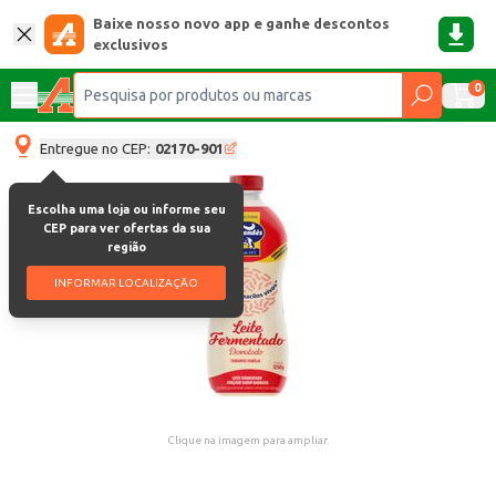
Baixe nosso novo app e ganhe descontos
exclusivos
0
Entregue no CEP:
02170-901
Escolha uma loja ou informe seu
CEP para ver ofertas da sua
região
INFORMAR LOCALIZAÇÃO
Clique na imagem para ampliar.