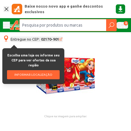
Baixe nosso novo app e ganhe descontos
exclusivos
0
Entregue no CEP:
02170-901
Escolha uma loja ou informe seu
CEP para ver ofertas da sua
região
INFORMAR LOCALIZAÇÃO
Clique na imagem para ampliar.