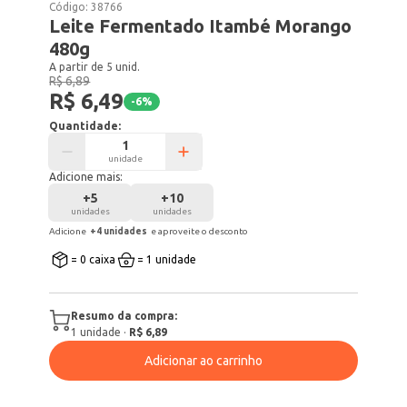
Código:
38766
Leite Fermentado Itambé Morango
480g
A partir de 5 unid.
R$ 6,89
R$ 6,49
-
6
%
Quantidade:
unidade
Adicione mais:
+
5
+
10
unidades
unidades
Adicione
+
4
unidade
s
e aproveite o desconto
= 0 caixa
= 1 unidade
Resumo da compra:
1
unidade
·
R$ 6,89
Adicionar ao carrinho