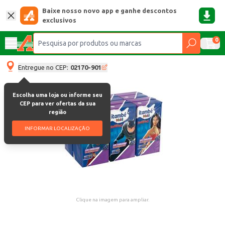
Baixe nosso novo app e ganhe descontos
exclusivos
0
Entregue no CEP:
02170-901
Escolha uma loja ou informe seu
CEP para ver ofertas da sua
região
INFORMAR LOCALIZAÇÃO
Clique na imagem para ampliar.